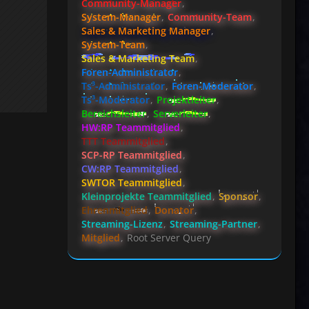
Community-Manager
System-Manager
Community-Team
Sales & Marketing Manager
System-Team
Sales & Marketing Team
Foren-Administrator
Ts³-Administrator
Foren-Moderator
Ts³-Moderator
Projektleiter
Bereichsleiter
Serverleiter
HW:RP Teammitglied
TTT Teammitglied
SCP-RP Teammitglied
CW:RP Teammitglied
SWTOR Teammitglied
Kleinprojekte Teammitglied
Sponsor
Ehrenmitglied
Donator
Streaming-Lizenz
Streaming-Partner
Mitglied
Root Server Query