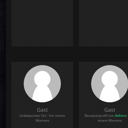
Gast
Gast
Unbekannter Ort
Vor einem
Benutzerprofil von
At0mic
Moment
einem Moment