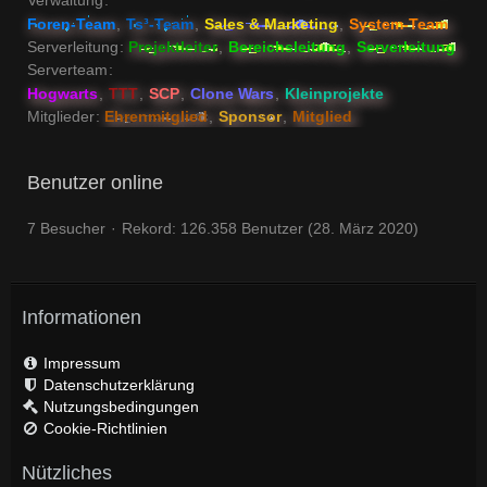
Verwaltung
Foren-Team
Ts³-Team
Sales & Marketing
System-Team
Serverleitung
Projektleiter
Bereichsleitung
Serverleitung
Serverteam
Hogwarts
TTT
SCP
Clone Wars
Kleinprojekte
Mitglieder
Ehrenmitglied
Sponsor
Mitglied
Benutzer online
7 Besucher
Rekord: 126.358 Benutzer (
28. März 2020
)
Informationen
Impressum
Datenschutzerklärung
Nutzungsbedingungen
Cookie-Richtlinien
Nützliches