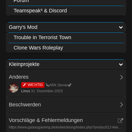
Forum
Teamspeak³ & Discord
Garry's Mod
Trouble in Terrorist Town
Clone Wars Roleplay
Kleinprojekte
Anderes
WICHTIG
🦕ARK Server🦖
Linus
31. Dezember 2023
Beschwerden
Vorschläge & Fehlermeldungen
https://www.galaxygaming.de/entwicklung/index.php?product/12-kleinprojekte/