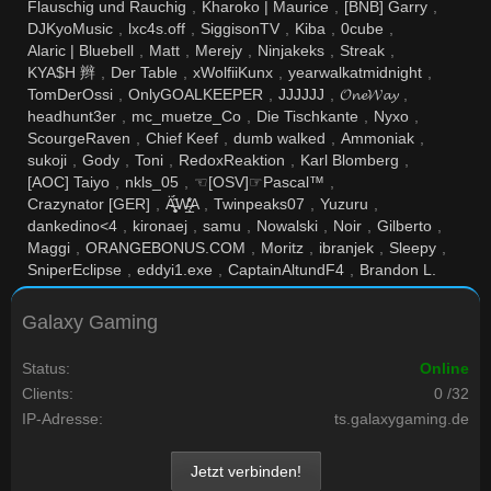
Flauschig und Rauchig
Kharoko | Maurice
[BNB] Garry
DJKyoMusic
lxc4s.off
SiggisonTV
Kiba
0cube
Alaric | Bluebell
Matt
Merejy
Ninjakeks
Streak
KYA$H 辫
Der Table
xWolfiiKunx
yearwalkatmidnight
TomDerOssi
OnlyGOALKEEPER
JJJJJJ
𝓞𝓷𝓮𝓦𝓪𝔂
headhunt3er
mc_muetze_Co
Die Tischkante
Nyxo
ScourgeRaven
Chief Keef
dumb walked
Ammoniak
sukoji
Gody
Toni
RedoxReaktion
Karl Blomberg
[AOC] Taiyo
nkls_05
☜[OSV]☞Pascal™
Crazynator [GER]
Ä̶̱̘̥͓́̋W̶̲̩͕̒̐̒A
Twinpeaks07
Yuzuru
dankedino<4
kironaej
samu
Nowalski
Noir
Gilberto
Maggi
ORANGEBONUS.COM
Moritz
ibranjek
Sleepy
SniperEclipse
eddyi1.exe
CaptainAltundF4
Brandon L.
Galaxy Gaming
Status
Online
Clients
0 /32
IP-Adresse
ts.galaxygaming.de
Jetzt verbinden!