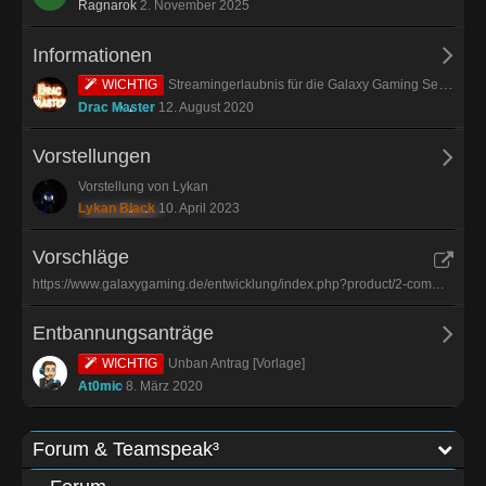
Ragnarok
2. November 2025
Informationen
WICHTIG
Streamingerlaubnis für die Galaxy Gaming Server
Drac Master
12. August 2020
Vorstellungen
Vorstellung von Lykan
Lykan Black
10. April 2023
Vorschläge
https://www.galaxygaming.de/entwicklung/index.php?product/2-community/
Entbannungsanträge
WICHTIG
Unban Antrag [Vorlage]
At0mic
8. März 2020
Forum & Teamspeak³