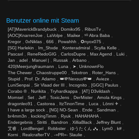
Benutzer online mit Steam
[AT]MaverickBrandybuck
Domikx95
RibusTv
[AOC]KnarrenJoe
LaVolpe
Майки
ˢᴳ Abra Baba
Kregor
0xNiklas
666
Powahhh
✪nyox075
[SG] Harlekin
Im_Shxde
Kelle
Pascaxl
ReneRedoGIG
CarlosDupre
Max Agend
Luki
Jan
adel
Manuel |
Russak
Arbano
420|Meerjungfraumann
Luna
The Chewer
Chaostruppe00
Tekxtron
Roter_Hans
Stupid
Prof. Dr. Adamo
👑💸Nexsus💸👑
Avieze
LuniSenpai
Sir Vlaad der III
Incognito
[GGC] Paulus
Corabo ®
Nurikita
Tryhardkappa
[AT] D3vildash
Momsel
Set
Jeff
ToxicJens
DerMister
Amola Kings
dragonleo91
Castorea
ItzTinonTime
Luca
Lönni ✈
I have a large sock
[NG] NO-Sean
Ende
Sandman
br4mm3n
kxckingTimm
Ryuk
HAHAHAHA
Endergebnis
Stritti
Bandron
XilliaBlack
Jeffrey Blunt
艾睿
LordBengel
Robbster
ゆうたくん ❟❛❟
Lym0
k#
Korni
RealcrafterTV
-=PR=- Slaulie