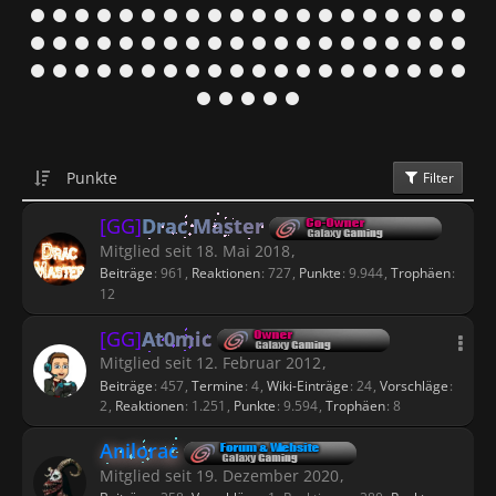
Punkte
Filter
[GG]
Drac Master
Mitglied seit 18. Mai 2018
Beiträge
961
Reaktionen
727
Punkte
9.944
Trophäen
12
[GG]
At0mic
Mitglied seit 12. Februar 2012
Beiträge
457
Termine
4
Wiki-Einträge
24
Vorschläge
2
Reaktionen
1.251
Punkte
9.594
Trophäen
8
Anilorac
Mitglied seit 19. Dezember 2020