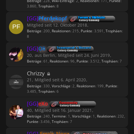
Beiträge
228
Wiki-Einträge
2
Reaktionen
171
Punkte
3.860
Trophäen
8
[GG]
Pferdekopf
Mitglied seit 12. Oktober 2018
Beiträge
200
Reaktionen
215
Punkte
3.591
Trophäen
8
[GG]
Oli
20
aus Berlin
Mitglied seit 24. Juni 2019
Beiträge
61
Reaktionen
96
Punkte
3.512
Trophäen
7
Chrizzy
21
Mitglied seit 6. April 2020
Beiträge
330
Vorschläge
2
Reaktionen
199
Punkte
3.485
Trophäen
6
[GG]
eXo
40
Mitglied seit 16. Januar 2021
Beiträge
240
Termine
1
Vorschläge
1
Reaktionen
232
Punkte
3.456
Trophäen
7
[GG]
Emris Noxx