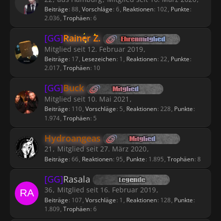
Beiträge
88
Vorschläge
6
Reaktionen
102
Punkte
2.036
Trophäen
6
[GG]
Rainer Z.
Mitglied seit 12. Februar 2019
Beiträge
17
Lesezeichen
1
Reaktionen
22
Punkte
2.017
Trophäen
10
[GG]
Buck
Mitglied seit 10. Mai 2021
Beiträge
110
Vorschläge
5
Reaktionen
228
Punkte
1.974
Trophäen
5
Hydroangeas
21
Mitglied seit 27. März 2020
Beiträge
66
Reaktionen
95
Punkte
1.895
Trophäen
8
[GG]
Rasala
36
Mitglied seit 16. Februar 2019
Beiträge
107
Vorschläge
1
Reaktionen
128
Punkte
1.809
Trophäen
6