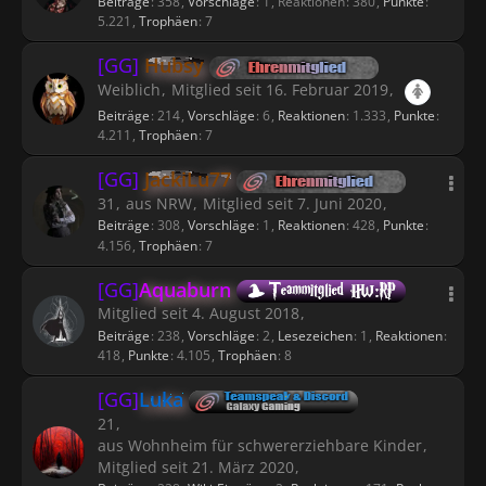
Beiträge
358
Vorschläge
1
Reaktionen
380
Punkte
5.221
Trophäen
7
[GG]
Hubsy
Weiblich
Mitglied seit 16. Februar 2019
Beiträge
214
Vorschläge
6
Reaktionen
1.333
Punkte
4.211
Trophäen
7
[GG]
JackiLu77
31
aus NRW
Mitglied seit 7. Juni 2020
Beiträge
308
Vorschläge
1
Reaktionen
428
Punkte
4.156
Trophäen
7
[GG]
Aquaburn
Mitglied seit 4. August 2018
Beiträge
238
Vorschläge
2
Lesezeichen
1
Reaktionen
418
Punkte
4.105
Trophäen
8
[GG]
Luka
21
aus Wohnheim für schwererziehbare Kinder
Mitglied seit 21. März 2020