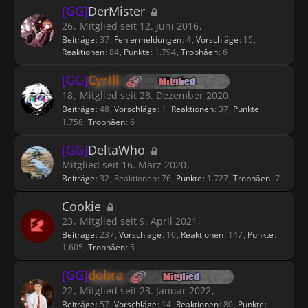
[GG]
DerMister
26
Mitglied seit 12. Juni 2016
Beiträge
37
Fehlermeldungen
4
Vorschläge
15
Reaktionen
84
Punkte
1.794
Trophäen
6
[GG]
CyrIll
18
Mitglied seit 28. Dezember 2020
Beiträge
48
Vorschläge
1
Reaktionen
37
Punkte
1.758
Trophäen
6
[GG]
DeltaWho
Mitglied seit 16. März 2020
Beiträge
32
Reaktionen
76
Punkte
1.727
Trophäen
7
Cookie
23
Mitglied seit 9. April 2021
Beiträge
237
Vorschläge
10
Reaktionen
147
Punkte
1.605
Trophäen
5
[GG]
dobra
22
Mitglied seit 23. Januar 2022
Beiträge
57
Vorschläge
14
Reaktionen
80
Punkte