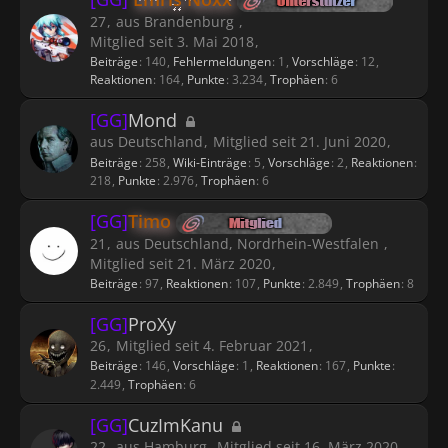
27
aus Brandenburg
Mitglied seit 3. Mai 2018
Beiträge
140
Fehlermeldungen
1
Vorschläge
12
Reaktionen
164
Punkte
3.234
Trophäen
6
[GG]
Mond
aus Deutschland
Mitglied seit 21. Juni 2020
Beiträge
258
Wiki-Einträge
5
Vorschläge
2
Reaktionen
218
Punkte
2.976
Trophäen
6
[GG]
Timo
21
aus Deutschland, Nordrhein-Westfalen
Mitglied seit 21. März 2020
Beiträge
97
Reaktionen
107
Punkte
2.849
Trophäen
8
[GG]
ProXy
26
Mitglied seit 4. Februar 2021
Beiträge
146
Vorschläge
1
Reaktionen
167
Punkte
2.449
Trophäen
6
[GG]
CuzImKanu
22
aus Hamburg
Mitglied seit 16. März 2020