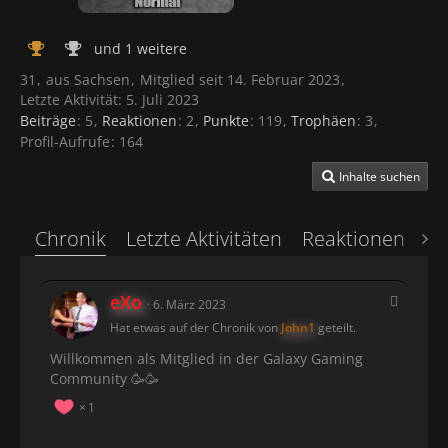
und 1 weitere
31
aus Sachsen
Mitglied seit 14. Februar 2023
Letzte Aktivität:
5. Juli 2023
Beiträge
5
Reaktionen
2
Punkte
119
Trophäen
3
Profil-Aufrufe
164
Inhalte suchen
Chronik
Letzte Aktivitäten
Reaktionen
Üb
eXo
6. März 2023
Hat etwas auf der Chronik von
John1
geteilt.
Willkommen als Mitglied in der Galaxy Gaming
Community 🥳🥳
1